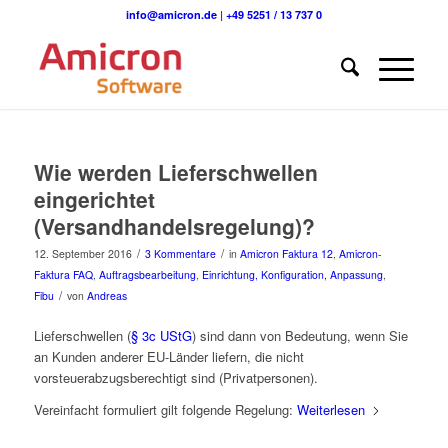
info@amicron.de
|
+49 5251 / 13 737 0
Wie werden Lieferschwellen
eingerichtet
(Versandhandelsregelung)?
/
/
12. September 2016
3 Kommentare
in
Amicron Faktura 12
,
Amicron-
Faktura FAQ
,
Auftragsbearbeitung
,
Einrichtung, Konfiguration, Anpassung
,
/
Fibu
von
Andreas
Lieferschwellen (
§ 3c UStG
) sind dann von Bedeutung, wenn Sie
an Kunden anderer EU-Länder liefern, die nicht
vorsteuerabzugsberechtigt sind (Privatpersonen).
Vereinfacht formuliert gilt folgende Regelung:
Weiterlesen