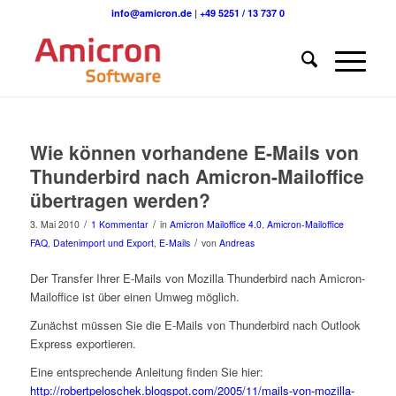
info@amicron.de
|
+49 5251 / 13 737 0
Wie können vorhandene E-Mails von
Thunderbird nach Amicron-Mailoffice
übertragen werden?
/
/
3. Mai 2010
1 Kommentar
in
Amicron Mailoffice 4.0
,
Amicron-Mailoffice
/
FAQ
,
Datenimport und Export
,
E-Mails
von
Andreas
Der Transfer Ihrer E-Mails von Mozilla Thunderbird nach Amicron-
Mailoffice ist über einen Umweg möglich.
Zunächst müssen Sie die E-Mails von Thunderbird nach Outlook
Express exportieren.
Eine entsprechende Anleitung finden Sie hier:
http://robertpeloschek.blogspot.com/2005/11/mails-von-mozilla-