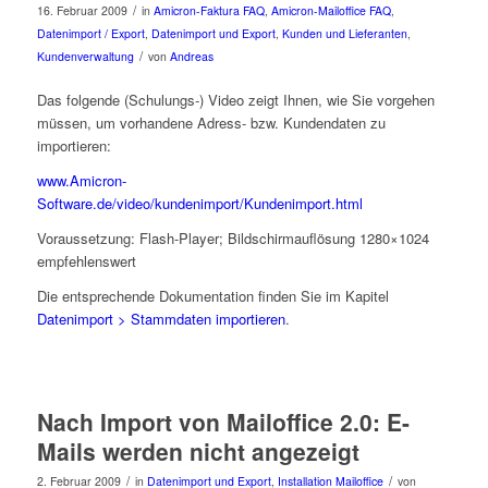
/
16. Februar 2009
in
Amicron-Faktura FAQ
,
Amicron-Mailoffice FAQ
,
Datenimport / Export
,
Datenimport und Export
,
Kunden und Lieferanten
,
/
Kundenverwaltung
von
Andreas
Das folgende (Schulungs-) Video zeigt Ihnen, wie Sie vorgehen
müssen, um vorhandene Adress- bzw. Kundendaten zu
importieren:
www.Amicron-
Software.de/video/kundenimport/Kundenimport.html
Voraussetzung: Flash-Player; Bildschirmauflösung 1280×1024
empfehlenswert
Die entsprechende Dokumentation finden Sie im Kapitel
Datenimport > Stammdaten importieren
.
Nach Import von Mailoffice 2.0: E-
Mails werden nicht angezeigt
/
/
2. Februar 2009
in
Datenimport und Export
,
Installation Mailoffice
von