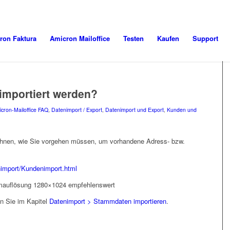
ron Faktura
Amicron Mailoffice
Testen
Kaufen
Support
importiert werden?
cron-Mailoffice FAQ
,
Datenimport / Export
,
Datenimport und Export
,
Kunden und
 Ihnen, wie Sie vorgehen müssen, um vorhandene Adress- bzw.
import/Kundenimport.html
rmauflösung 1280×1024 empfehlenswert
n Sie im Kapitel
Datenimport > Stammdaten importieren
.