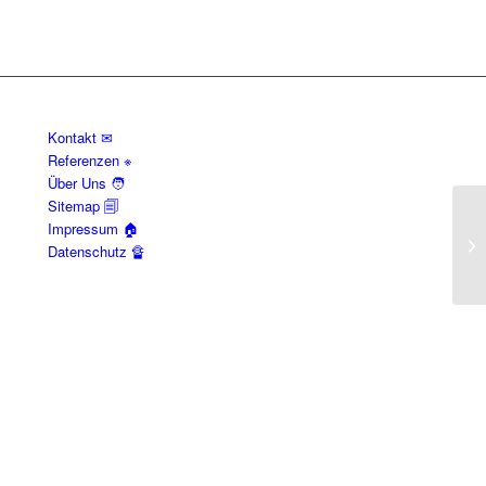
Kontakt ✉
Referenzen ※
Über Uns 🧑
Sitemap 🗐
Impressum 🏠
Wi
Datenschutz 🔏
im