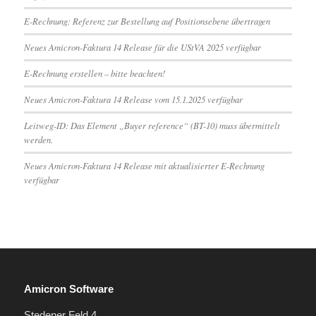
E-Rechnung: Referenz zur Bestellung auf Positionsebene übertragen
Neues Amicron-Faktura 14 Release für die UStVA 2025 verfügbar
E-Rechnung erstellen – bitte beachten!
Neues Amicron-Faktura 14 Release vom 15.1.2025 verfügbar
Leitweg-ID: Das Element „Buyer reference“ (BT-10) muss übermittelt
werden.
Neues Amicron-Faktura 14 Release mit aktualisierter E-Rechnung
verfügbar
Amicron Software
Stedener Feld 4