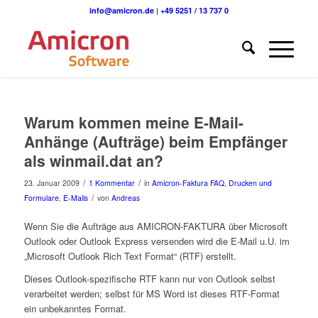
info@amicron.de
|
+49 5251 / 13 737 0
Warum kommen meine E-Mail-
Anhänge (Aufträge) beim Empfänger
als winmail.dat an?
/
/
23. Januar 2009
1 Kommentar
in
Amicron-Faktura FAQ
,
Drucken und
/
Formulare
,
E-Mails
von
Andreas
Wenn Sie die Aufträge aus AMICRON-FAKTURA über Microsoft
Outlook oder Outlook Express versenden wird die E-Mail u.U. im
„Microsoft Outlook Rich Text Format“ (RTF) erstellt.
Dieses Outlook-spezifische RTF kann nur von Outlook selbst
verarbeitet werden; selbst für MS Word ist dieses RTF-Format
ein unbekanntes Format.