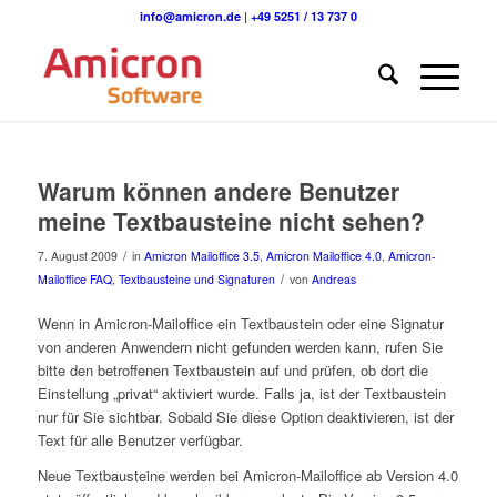
info@amicron.de
|
+49 5251 / 13 737 0
Warum können andere Benutzer
meine Textbausteine nicht sehen?
/
7. August 2009
in
Amicron Mailoffice 3.5
,
Amicron Mailoffice 4.0
,
Amicron-
/
Mailoffice FAQ
,
Textbausteine und Signaturen
von
Andreas
Wenn in Amicron-Mailoffice ein Textbaustein oder eine Signatur
von anderen Anwendern nicht gefunden werden kann, rufen Sie
bitte den betroffenen Textbaustein auf und prüfen, ob dort die
Einstellung „privat“ aktiviert wurde. Falls ja, ist der Textbaustein
nur für Sie sichtbar. Sobald Sie diese Option deaktivieren, ist der
Text für alle Benutzer verfügbar.
Neue Textbausteine werden bei Amicron-Mailoffice ab Version 4.0