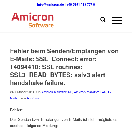
info@amicron.de
|
+49 5251 / 13 737 0
Fehler beim Senden/Empfangen von
E-Mails: SSL_Connect: error:
14094410: SSL routines:
SSL3_READ_BYTES: sslv3 alert
handshake failure.
/
24. Oktober 2014
in
Amicron Mailoffice 4.0
,
Amicron-Mailoffice FAQ
,
E-
/
Mails
von
Andreas
Fehler:
Das Senden bzw. Empfangen von E-Mails ist nicht möglich, es
erscheint folgende Meldung: