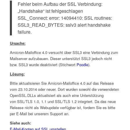
Fehler beim Aufbau der SSL Verbindung:
„Handshake“ ist fehlgeschlagen
SSL_Connect: error: 14094410: SSL routines:
SSL3_READ_BYTES: sslv3 alert handshake
failure.
Ursache:
Amicron-Mailoffice 4.0 versucht über SSL3 eine Verbindung zum
Mailserver aufzubauen. Dieser unterstützt SSL3 jedoch nicht
bzw. SSL3 wurde deaktiviert (Stichwort
Poodle
).
Lösung:
Bitte aktualisieren Sie Amicron-Mailoffice 4.0 auf das Release
vom 23.10.2014 oder neuer. Dort wurden sowohl die verwendeten
OpenSSL.DLLs aktualisiert als auch eine Unterstützung
von SSL/TLS 1.0, 1.1 und SSL/TLS 1.2 integriert. Da das neue
Release nicht als Webupdate verfügbar ist, fordern Sie es bitte
per E-Mail bei unserem Support an.
Siehe auch:
E-Mail-Konten auf SSL umstellen