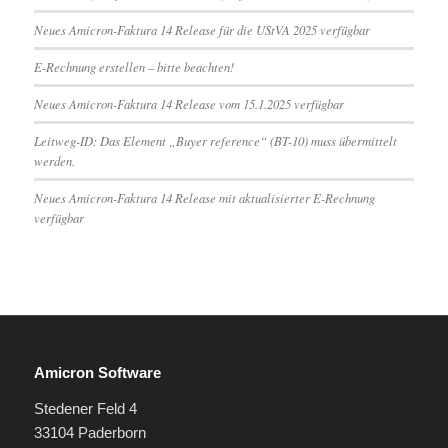
Neues Amicron-Faktura 14 Release für die UStVA 2025 verfügbar
E-Rechnung erstellen – bitte beachten!
Neues Amicron-Faktura 14 Release vom 15.1.2025 verfügbar
Leitweg-ID: Das Element „Buyer reference“ (BT-10) muss übermittelt
werden.
Neues Amicron-Faktura 14 Release mit aktualisierter E-Rechnung
verfügbar
Amicron Software
Stedener Feld 4
33104 Paderborn