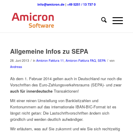
info@amicron.de
|
+49 5251 / 13 737 0
Allgemeine Infos zu SEPA
/
/
28. Juni 2013
in
Amicron Faktura 11
,
Amicron-Faktura FAQ
,
SEPA
von
Andreas
Ab dem 1. Februar 2014 gelten auch in Deutschland nur noch die
Vorschriften des Euro-Zahlungsverkehrsraums (SEPA)- und zwar
auch für innerdeutsche
Transaktionen!
Mit einer reinen Umstellung von Bankleitzahlen und
Kontonummern auf das internationale IBAN-BIC-Format ist es
längst nicht getan: Die Lastschriftvorschriften ändern sich
gründlich und werden deutlich aufwändiger.
Wir erläutern, was auf Sie zukommt und wie Sie sich rechtzeitig