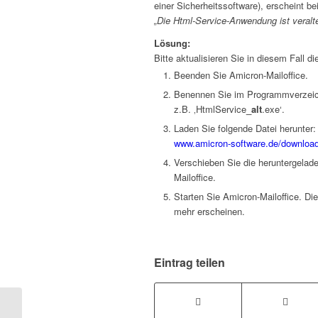
einer Sicherheitssoftware), erscheint 
„Die Html-Service-Anwendung ist veralte
Lösung:
Bitte aktualisieren Sie in diesem Fall d
Beenden Sie Amicron-Mailoffice.
Benennen Sie im Programmverzeichn
z.B. ‚HtmlService
_alt
.exe‘.
Laden Sie folgende Datei herunter:
www.amicron-software.de/downloa
Verschieben Sie die heruntergela
Mailoffice.
Starten Sie Amicron-Mailoffice. D
mehr erscheinen.
Eintrag teilen