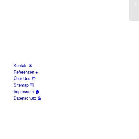
Ne
vo
Kontakt ✉
Referenzen ※
Über Uns 🧑
Sitemap 🗐
Impressum 🏠
Datenschutz 🔏