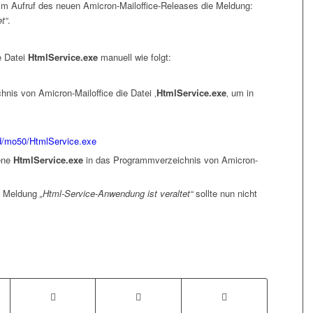
beim Aufruf des neuen Amicron-Mailoffice-Releases die Meldung:
t“
.
ie Datei
HtmlService.exe
manuell wie folgt:
is von Amicron-Mailoffice die Datei ‚
HtmlService.exe
‚ um in
d/mo50/HtmlService.exe
dene
HtmlService.exe
in das Programmverzeichnis von Amicron-
ie Meldung
„Html-Service-Anwendung ist veraltet“
sollte nun nicht