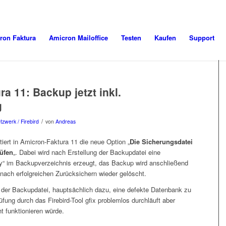
ron Faktura
Amicron Mailoffice
Testen
Kaufen
Support
a 11: Backup jetzt inkl.
g
/
tzwerk / Firebird
von
Andreas
tiert in Amicron-Faktura 11 die neue Option „
Die Sicherungsdatei
üfen
„. Dabei wird nach Erstellung der Backupdatei eine
fy“ im Backupverzeichnis erzeugt, das Backup wird anschließend
nach erfolgreichen Zurücksichern wieder gelöscht.
 der Backupdatei, hauptsächlich dazu, eine defekte Datenbank zu
fung durch das Firebird-Tool gfix problemlos durchläuft aber
t funktionieren würde.