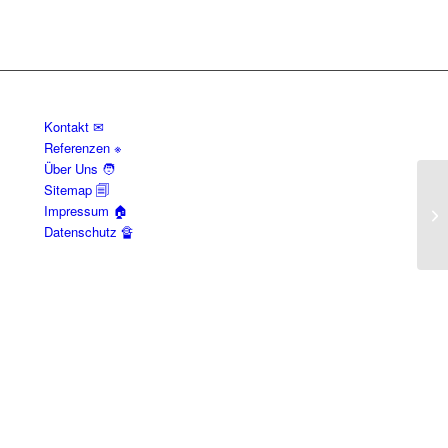
Kontakt ✉
Referenzen ※
Über Uns 🧑
Sitemap 🗐
Am
Impressum 🏠
Ve
Datenschutz 🔏